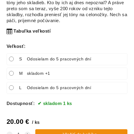
tóny jeho skladieb. Kto by ich aj dnes nepoznal? A práve
preto som sa teraz, vyše 200 rokov od vzniku tejto
skladby, rozhodla preniesť jej tóny na celonožky. Nech sa
páči, príjemné počúvanie.
Tabuľka veľkostí
Veľkosť
:
S
Odosielam do 5 pracovných dní
M
skladom +1
L
Odosielam do 5 pracovných dní
Dostupnosť:
skladom 1 ks
20.00
€
ks