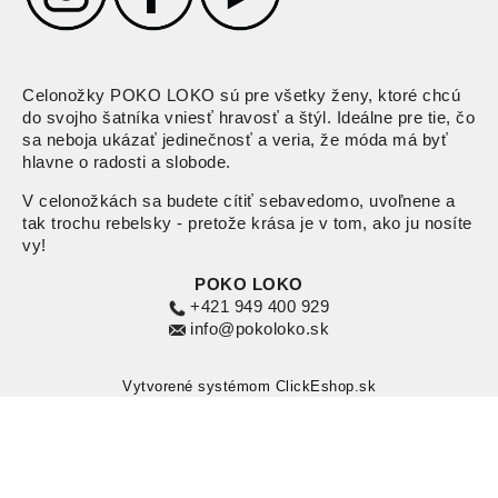
Celonožky POKO LOKO sú pre všetky ženy, ktoré chcú
do svojho šatníka vniesť hravosť a štýl. Ideálne pre tie, čo
sa neboja ukázať jedinečnosť a veria, že móda má byť
hlavne o radosti a slobode.
V celonožkách sa budete cítiť sebavedomo, uvoľnene a
tak trochu rebelsky - pretože krása je v tom, ako ju nosíte
vy!
POKO LOKO
+421 949 400 929
info@pokoloko.sk
Vytvorené systémom ClickEshop.sk