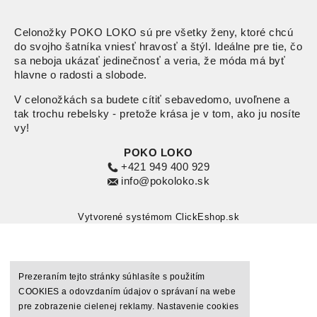
Celonožky POKO LOKO sú pre všetky ženy, ktoré chcú
do svojho šatníka vniesť hravosť a štýl. Ideálne pre tie, čo
sa neboja ukázať jedinečnosť a veria, že móda má byť
hlavne o radosti a slobode.
V celonožkách sa budete cítiť sebavedomo, uvoľnene a
tak trochu rebelsky - pretože krása je v tom, ako ju nosíte
vy!
POKO LOKO
+421 949 400 929
info@pokoloko.sk
Vytvorené systémom ClickEshop.sk
Prezeraním tejto stránky súhlasíte s použitím
COOKIES a odovzdaním údajov o správaní na webe
pre zobrazenie cielenej reklamy. Nastavenie cookies