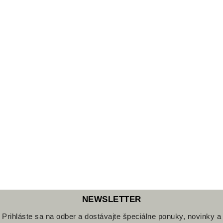
NEWSLETTER
Prihláste sa na odber a dostávajte špeciálne ponuky, novinky a