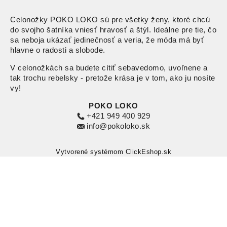
Celonožky POKO LOKO sú pre všetky ženy, ktoré chcú
do svojho šatníka vniesť hravosť a štýl. Ideálne pre tie, čo
sa neboja ukázať jedinečnosť a veria, že móda má byť
hlavne o radosti a slobode.
V celonožkách sa budete cítiť sebavedomo, uvoľnene a
tak trochu rebelsky - pretože krása je v tom, ako ju nosíte
vy!
POKO LOKO
+421 949 400 929
info@pokoloko.sk
Vytvorené systémom ClickEshop.sk